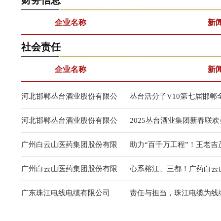
财务信息
企业名称
新
社会责任
企业名称
新
河北邯郸丛台酒业股份有限公
丛台活分子V10第七届邯郸
司
河北邯郸丛台酒业股份有限公
2025丛台酒业集团新春联
司
广州白云山医药集团股份有限
助力“百千万工程”！王老吉
公司
万斤荔枝鲜果
广州白云山医药集团股份有限
心系榕江、三都！广药白云
公司
建
广东珠江电线电缆有限公司
责任与担当，珠江电缆为线