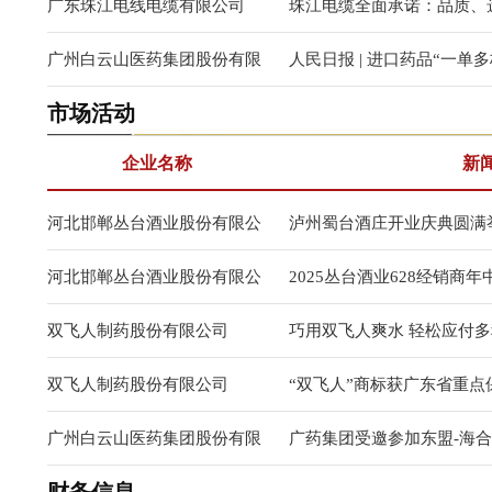
广东珠江电线电缆有限公司
珠江电缆全面承诺：品质、
广州白云山医药集团股份有限
人民日报 | 进口药品“一单
市场活动
公司
企业名称
新
河北邯郸丛台酒业股份有限公
泸州蜀台酒庄开业庆典圆满
司
河北邯郸丛台酒业股份有限公
2025丛台酒业628经销商
司
双飞人制药股份有限公司
巧用双飞人爽水 轻松应付
双飞人制药股份有限公司
“双飞人”商标获广东省重点
路
广州白云山医药集团股份有限
广药集团受邀参加东盟-海合
公司
亮相论坛