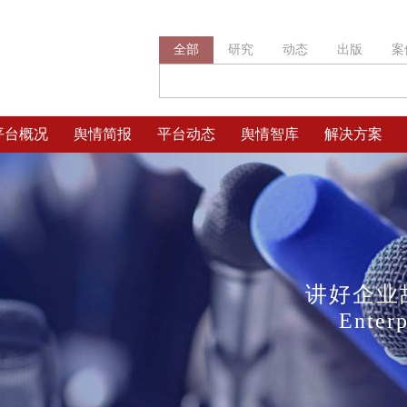
全部
研究
动态
出版
案
平台概况
舆情简报
平台动态
舆情智库
解决方案
讲好企业
Enter