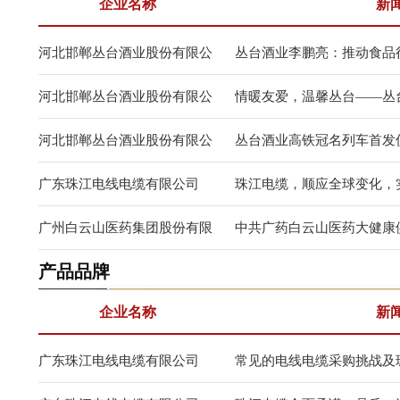
企业名称
新
河北邯郸丛台酒业股份有限公
丛台酒业李鹏亮：推动食品
司
量
河北邯郸丛台酒业股份有限公
情暖友爱，温馨丛台——丛
司
河北邯郸丛台酒业股份有限公
丛台酒业高铁冠名列车首发
司
广东珠江电线电缆有限公司
珠江电缆，顺应全球变化，
广州白云山医药集团股份有限
中共广药白云山医药大健康
产品品牌
公司
部委员会关于巡察整改情况
企业名称
新
广东珠江电线电缆有限公司
常见的电线电缆采购挑战及